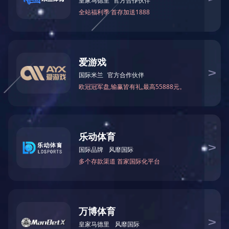
浏览量：46
地址：长沙市天心区长沙天心软件产
回顾2025年和“
业园B座803-804
定”规定，筑牢气
电话：0731-81671998
铸就气象预报“中
苏州公司：
浏览量：39
地址：苏州市高新区科发路101号致
数值预报，被誉为
远国际商务大厦南楼503室
五”以来，我国锚
电话：0512-66806280
提升应对极端天
网址：qdhslyb.com
浏览量：68
邮箱：dmgis@163.com
党的二十届四中全
设计和战略擘画，
自然资源部——
浏览量：142