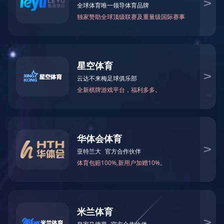
开云手机站登录入口
您的位置：
开云手
开云手机站登录入口
联系我们
转载：国新办举
开云手机站登录入口
浏览量：20
4月28日，国务院
项目动态
国民经济和社会发
行业资讯
转载：中国气象
浏览量：59
3月10日，中国
联系我们
神，提高政治站位
CONTACT US
转载：2026年
长沙公司：