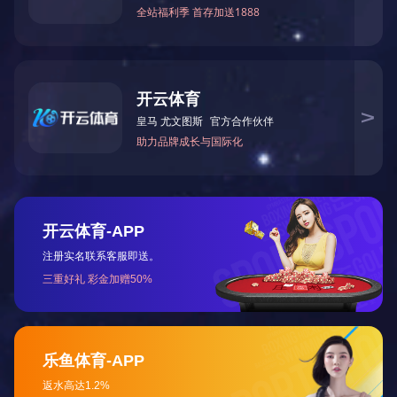
大自然是人类赖以
自然资源工作的全
中国气象局研讨
浏览量：138
2024年12月3
二十届三中全会精
中国气象局党组
浏览量：138
12月13日，中
发展，会议提出三
在线客服
中国气象局加强谋
浏览量：211
会议听取中国气象局