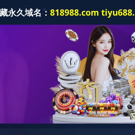
理信息系统)平台系统服务商
慧气象服务、地灾预警的专业解决方案
)
关于我们
产品服务
们