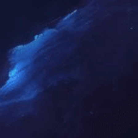
、探空、雷电、农气、卫星云图、大气成分、人影指挥、交
管理、预警监…
在线客服
由无线预警终端负责维护基于GPRS的TCP/IP数据链接，
服务热线
端进行发布。需…
微信咨询
下功能模块：数据采集、气象监测、公共气象服务、农业气象
块。1、数据采…
返回顶部