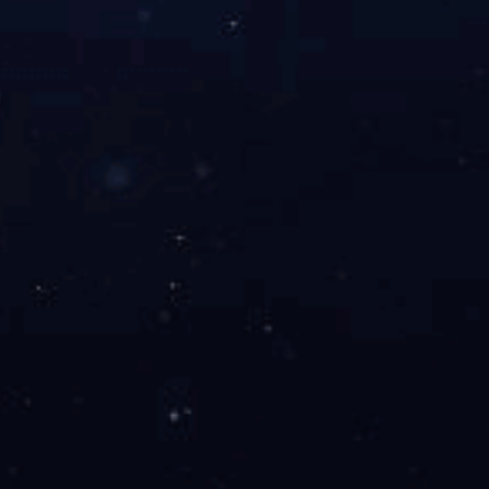
设定的阈值进行监测，对监测结果进行展示。
总数 71
1
2
3
4
5
ine(中国)
|
关于我们
|
产品服务
|
经典案例
|
行业应用
|
开
赵)
路101号致远国际商务大厦南楼503室
online(中国) 专业从事地理信息系统平台研发及行业应用软件开发, 欢
应急气象系统
农业水利气象系统