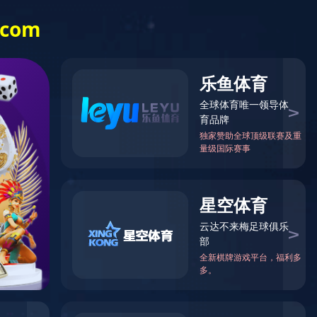
网站地图
（
百度
/
谷歌
）
|
在线留言
|
联系我们
0731-81671998
0512-66806280
经典案例
行业应用