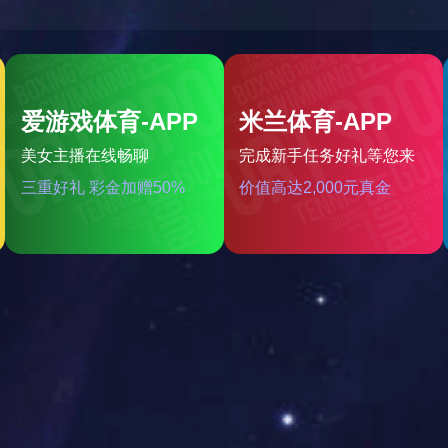
陕西省气象服务中心专业预报平台系统
中心专业预报平台系统是在GIS（DMGIS）与SQL SERVER以及相关
务的程序化和规范化，以气象分析系统MICAPS和气候资料为基础，利用
西省公共气象服务平台
象服务平台是陕西省气象局的重要信息化软件项目，目的在于提升公共气
为基础，实现对省级各业务单位所提供服务产品进行管理、监控和分媒体
陕西省黄土高原地区气象干旱分析平台
原地区气象干旱分析平台是陕西省延安市气象局、陕西黄土高原干旱监测
模型的预报服务、气象实况预报及土壤墒情数据采集、历史数据统计分析