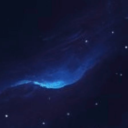
浏览量：655
广西县级综合
要用于满足县
DMGIS湖
浏览量：527
长沙社区气象
括都市天气、
DMGIS
浏览量：2144
湖南省长沙市
响天气业务的
DMGIS
浏览量：383