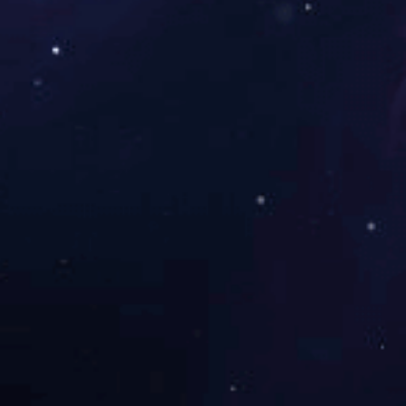
南宁市两会一
气象保障工程
DMGIS
浏览量：790
北海市级气象
以DMGIS
DMGIS广
浏览量：334
本平台基于D
运营商语音呼
DMGIS
浏览量：265
本系统实现旅