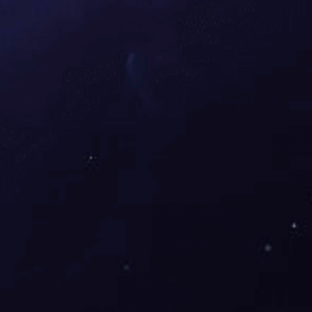
气象业务平台，是广西“两系统一平台”中的核心服务平台，主
决策服务、…
得到长沙市委市政府、市人大领导的参观认可，系统平台包
、指数气象、…
据源、信息采集方式和信息发布渠道，依托气象针对人工影
图资料、雷达…