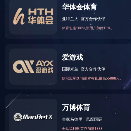
您的位置：
行业应用
DMGIS地
气象
浏览量：167
地质灾害应急
地灾
作台的主要任
应急
DMGIS地
浏览量：106
水利
地质灾害信息
服务使用人员