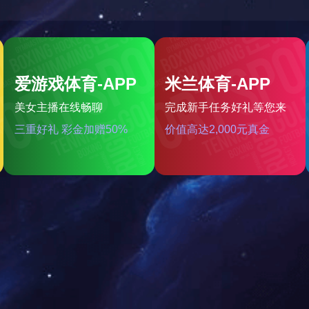
质灾害应急资源管理平台
资源管理系统包括队伍管理、装备管理、统计管理等内容。 一、队伍管理
、新增单位等功能。信息查询可根据单位的基本信息（如单位…
质灾害项目管理平台
管理系统实现对各类项目的集中管理，包括查询统计、调查评价、治理
 包括综合查询、项目数量统计、项目类型统计、项目验收统计等内容…
质灾害基础调查管理平台
调查管理系统是基础，它与其他系统相关联，并为其他的系统提供地质灾
编号等内容。 一、综合查询 包括地图操作、灾点信息、图层信息、…