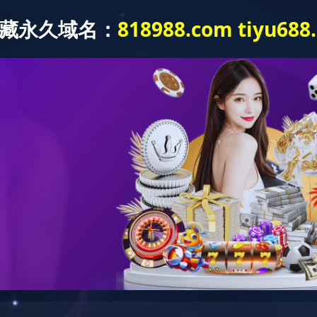
理信息系统)平台系统服务商
慧气象服务、地灾预警的专业解决方案
)
关于我们
产品服务
们