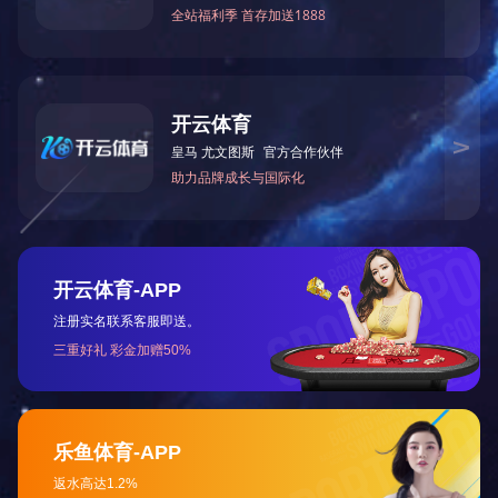
服务热线
微信咨询
服务民生赋
返回顶部
数值预报业
赋能发展的实际
在气象防灾
值预报模式精准
为地方防汛决策
险短临靶向预警体
风“派比安”影
明显，为沿海地
在重大活动