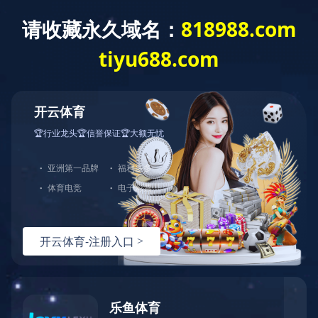
开云手机站登录入口
欢迎访问开云手机站登录入口-开云online(中国) 官方网站！
专业GIS(地理
提供地理信息平台、智慧气
梦图开云手机站登录入口-开云online(中国)
关于我们
产品服务
经典案例
行业应用