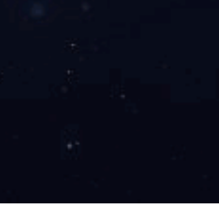
开云手机站登录入口-
系统、湖南省人工
地的气象现代化、
山、吉林延边、江
承建，以及在四川