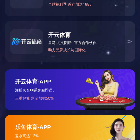
开云手机站登录入口
发展格局，打造了
灾害综合监测预警