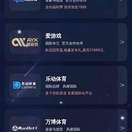
长沙公司：
地址：长沙市天心区长沙天心软件产
业园B座803-804
电话：0731-81671998
开云手机站登录入口
System），中文
服务平台及各类云
苏州公司：
不同终端、不同应
地址：苏州市高新区科发路101号致
分析指标上已居于
远国际商务大厦南楼503室
电话：0512-66806280
网址：qdhslyb.com
邮箱：dmgis@163.com