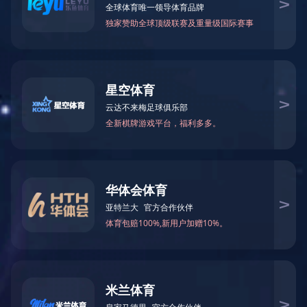
开云手机站登录入口
您的位置：
开云手
关于我们
联系我们
开云手机站登录入
应用软件开发的高
公司简介
开云手机站登录入口
领导关怀
资质荣誉
联系我们
CONTACT US