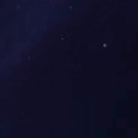
服务热线
微信咨询
返回顶部
开云手机站登录入口
防灾减灾信息化应
析、综合观测及其