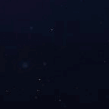
梦图开云手机站登录入口-开云online
手机：0512-66806280(赵)
地址：苏州市高新区科发路10
开云手机站登录入口-开云on