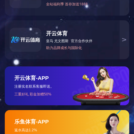
在线客服
服务热线
微信咨询
返回顶部