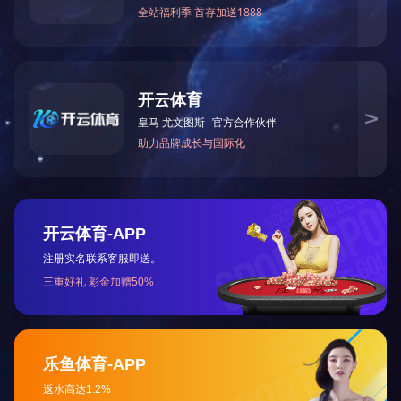
业园B座803-804
电话：0731-81671998
苏州公司：
地址：苏州市高新区科发路101号致
远国际商务大厦南楼503室
电话：0512-66806280
网址：qdhslyb.com
邮箱：dmgis@163.com
梦图开云手机站登录入口-开云online