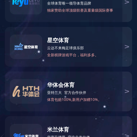
开云手机站登录入口
您的位置：
开云手
行业应用
联系我们
DMGIS气象为
气象
浏览量：857
气象为农服务是党
地灾
认真贯彻落实党中
应急
DMGIS农业信
浏览量：556
水利
农作物的生长状况
们在作物播种后到
农业
DMGIS农村气
在线客服