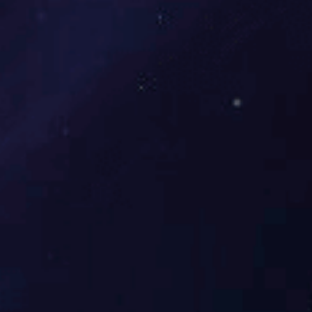
服务热线
微信咨询
返回顶部
开云手机站登录入口
防灾减灾信息化应
析、综合观测及其