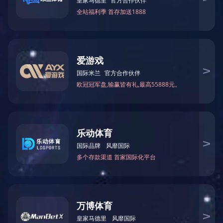
长沙公司：
地址：长沙市天心区长沙天心软件产
业园B座803-804
开云手机站登录入口
电话：0731-81671998
System），中文
服务平台及各类云
苏州公司：
不同终端、不同应
地址：苏州市高新区科发路101号致
分析指标上已居于
远国际商务大厦南楼503室
电话：0512-66806280
网址：qdhslyb.com
邮箱：dmgis@163.com