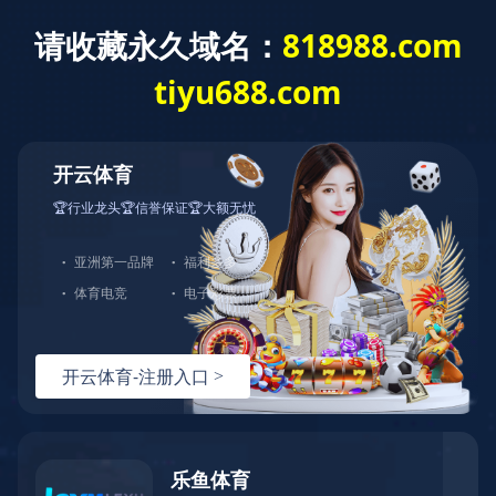
开云手机站登录入口
欢迎访问开云手机站登录入口-开云online(中国) 官方网站！
专业GIS(地理
提供地理信息平台、智慧气
梦图开云手机站登录入口-开云online(中国)
关于我们
产品服务
经典案例
行业应用