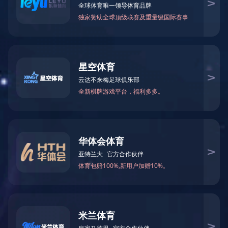
开云手机站登录入口
您的位置：
开云手
关于我们
联系我们
开云手机站登录入
应用软件开发的高
公司简介
开云手机站登录入口
领导关怀
资质荣誉
联系我们
CONTACT US