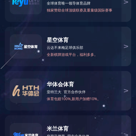
开云手机站登录入口
您的位置：
开云手
开云手机站登录入口
联系我们
自然资源
开云手机站登录入口
项目动态
在线客服
大自然是人类赖以生
行业资讯
自然资源工作的全面
服务热线
开辟了广阔前景。近期
联系我们
认真学习这些重要论
CONTACT US
的中国式现代化，具
微信咨询
系统阐述了坚持和加
长沙公司：
利用方式根本转变、