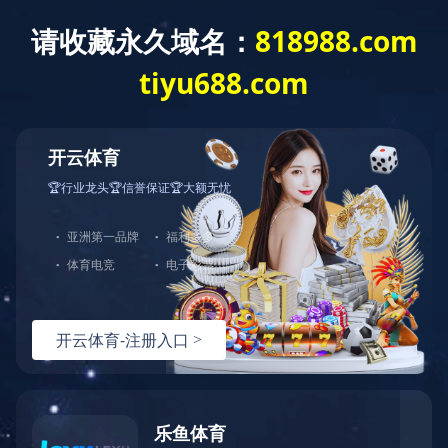
开云手机站登录入口
欢迎访问开云手机站登录入口-开云online(中国) 官方网站！
专业GIS(地理
提供地理信息平台、智慧气
梦图开云手机站登录入口-开云online(中国)
关于我们
产品服务
经典案例
行业应用