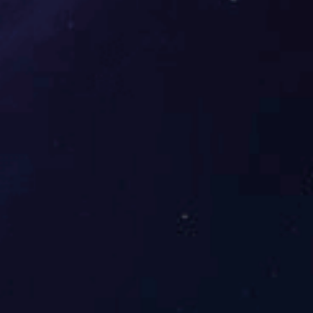
DMGIS保险气
浏览量：240
保险气象服务平台
APP、微信等，
DMGIS人工影
浏览量：1564
人工影响天气决策
建立集作业指挥、
DMGIS县级气
浏览量：806
县级气象综合业务
渠道，力图打造融
DMGIS气象防