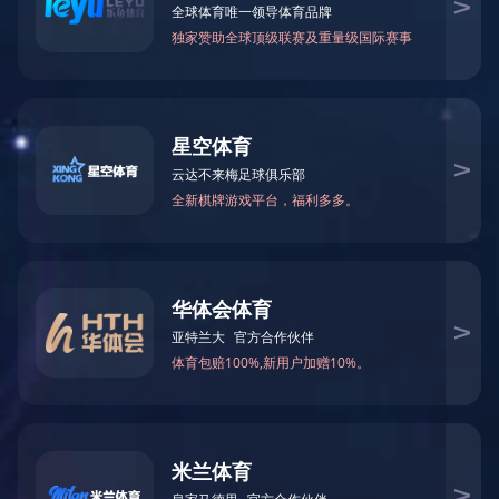
开云手机站登录入口
您的位置：
开云手
行业应用
联系我们
DMGIS气象综
气象
浏览量：234
本系统是基于DMG
地灾
间数据库技术、分
应急
DMGIS气象装
浏览量：73
水利
本平台建设需要在
网络技术、数据分
农业
DMGIS公共气