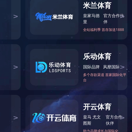
监测、通讯手段落后，无法对森林进行实时监测，造成火点
象预报…