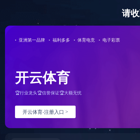
开云手机站登录入口
欢迎访问开云手机站登录入口-开云online(中国) 官方网站！
专业GIS(地
提供地理信息平台、智
梦图开云手机站登录入口-开云online(中国
开云手机站登录入口
联系我