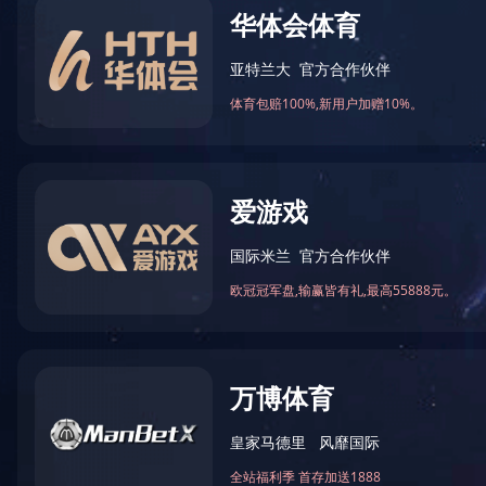
您的位置：
行业应用
DMGIS森
气象
浏览量：2321
森林火灾是突
地灾
发晚、报警迟
应急
水利