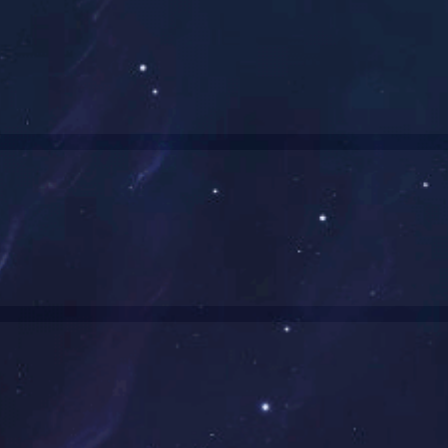
开云手机站登录入口-开云online(中国)
>
行业应用
>
林业
林火险监测与气象预警平台
发性强、危害较大的灾害，常给森林资源造成巨大危害。由于火灾预警、
、火灾不能及时得到扑救，常造成巨大的损失。本系统通过森林资源与气