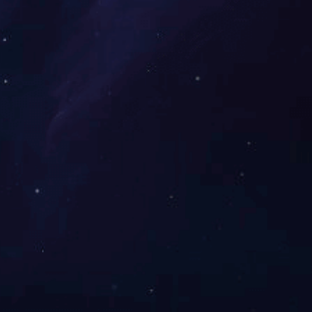
ine(中国)
|
关于我们
|
产品服务
|
经典案例
|
行业应用
|
开