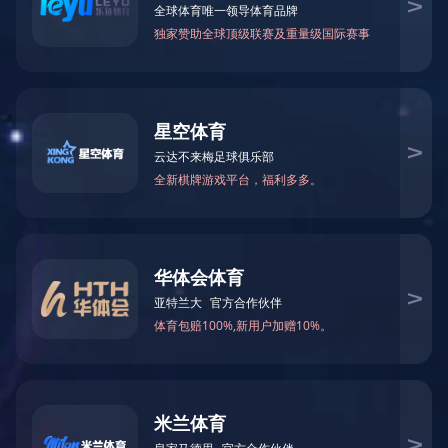
开云手机站登录入口
您的位置：
开云手
开云手机站登录入口
联系我们
喜报！我司成功
开云手机站登录入口
浏览量：30
2026年4月2
项目动态
一的优异成绩，成功
行业资讯
长沙理工大学校
浏览量：134
11月20日，长
联系我们
人员共同观看了我
CONTACT US
益阳市地质灾害“
长沙公司：