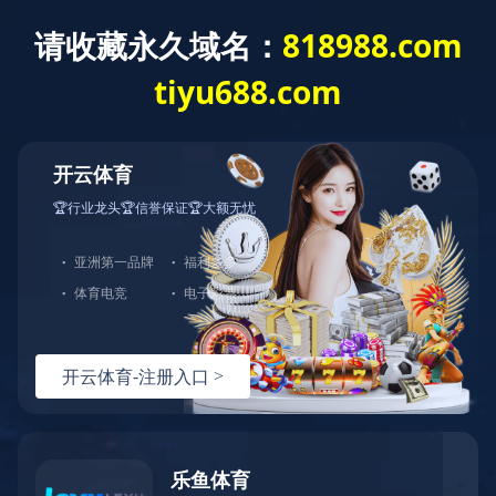
开云手机站登录入口
欢迎访问开云手机站登录入口-开云online(中国) 官方网站！
专业GIS(地理
提供地理信息平台、智慧气
梦图开云手机站登录入口-开云online(中国)
关于我们
产品服务
经典案例
行业应用