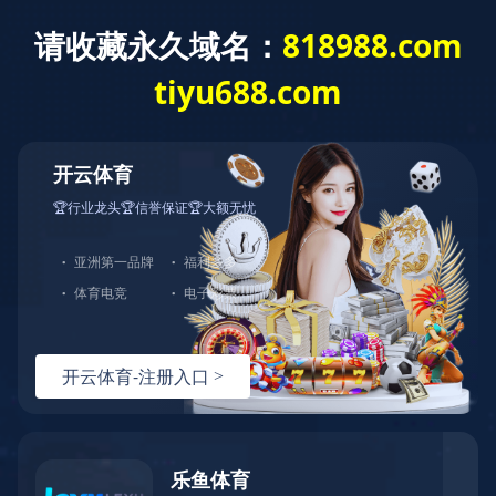
开云手机站登录入口
欢迎访问开云手机站登录入口-开云online(中国) 官方网站！
专业GIS(地理
提供地理信息平台、智慧气
梦图开云手机站登录入口-开云online(中国)
关于我们
产品服务
经典案例
行业应用