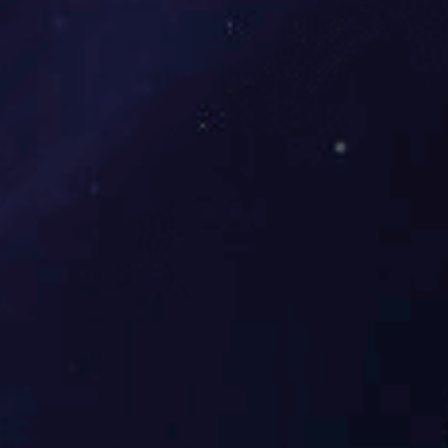
☆
功能设计