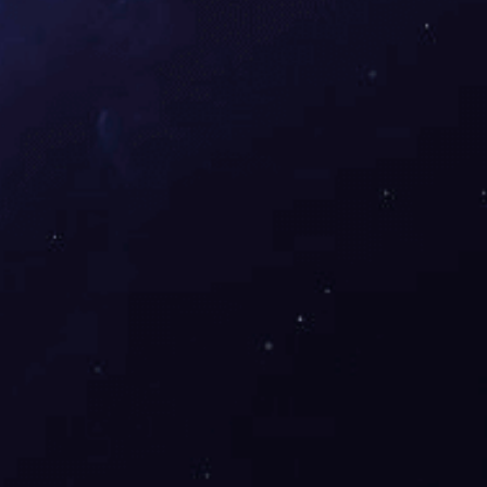
返回顶部
发布时间：2026-01-24
发布时间：2026-01-24
发布时间：2026-01-11
发布时间：2026-01-10
发布时间：2026-01-09
发布时间：2026-01-08
发布时间：2025-12-30
发布时间：2025-12-30
发布时间：2025-12-30
发布时间：2025-12-30
发布时间：2025-12-06