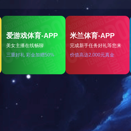
理信息系统
IS系统开发
台
S系统开发
理信息系统
S系统开发
息系统平台
产品软件开发
理信息系统
MGIS平台
品软件开发