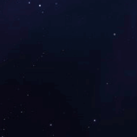
环保气象服务平
开云手机站登录入口
开云手机站登录入口
水利气象服务产
农业气象现代化
林业气象现代化
梦图开云手机站登录入口-开云onl