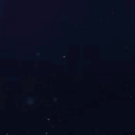
对气象局现有的服务
者短信信息，以提示
以网络拓扑图的可视
五、DAB、LED
本子系统主要完成对
有异常状态的硬件设
分享到：
上一篇：
暂无数据
梦图开云手机站登录入口-开云online