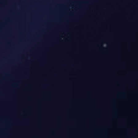
流域气象预警服务、气象预警服务、应急服务。基于地灾或中小流域气
气象要素观测站等水利数据，实现实况预报面雨量计算、洪水淹没分析、
件的空间分析服务。应急服务实现对应急事件的气象服务，包括应急事件
做服务。