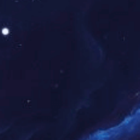
础资料、历史统计资料与服务产品、决策服务用语等，通过自定义上传的
务。