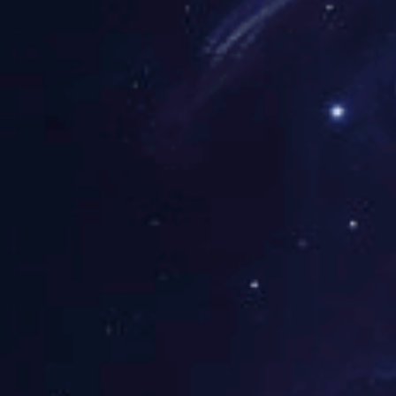
3、决策服务
基于气象基
作与决策气象服