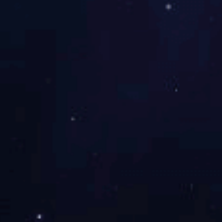
6、网站管理
包括公共气
7、辅助功能
包括发布管