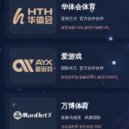
您的位置：
行业应用
气象
地灾
县级气象综合业
渠道，力图打造
应急
综合业务平台包
水利