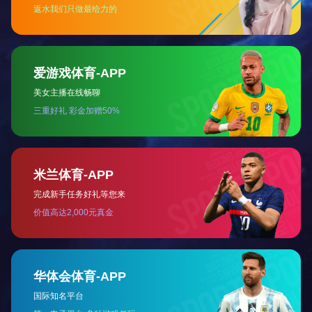
返回顶部
2）雷电短临预