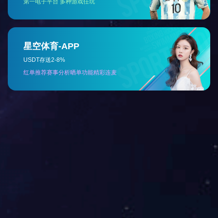
3）雷电灾害区
4）雷电应急服