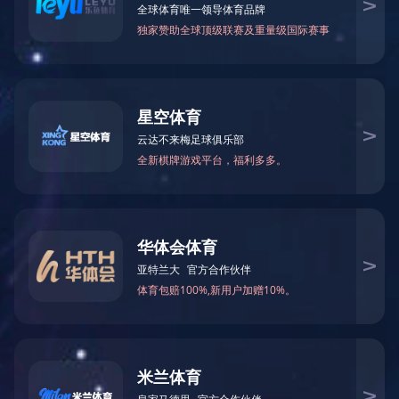
开云手机站登录入口
您的位置：
开云手
行业应用
联系我们
气象
地灾
气象防雷预警服务平
分析、专项服务，为
应急
制作系统、防雷要素
水利
农业