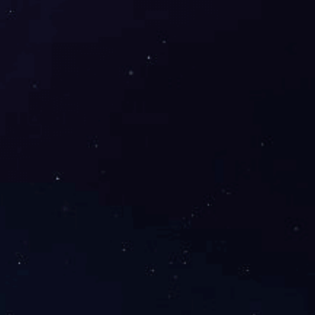
一篇：
DMGIS陕西省县级山洪灾害预警与气象监测服务平台