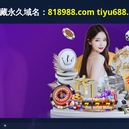
理信息系统)平台系统服务商
慧气象服务、地灾预警的专业解决方案
)
关于我们
产品服务
们