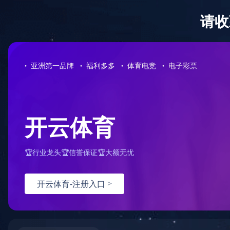
开云手机站登录入口
欢迎访问开云手机站登录入口-开云online(中国) 官方网站！
专业GIS(地
提供地理信息平台、智
梦图开云手机站登录入口-开云online(中国
开云手机站登录入口
联系我