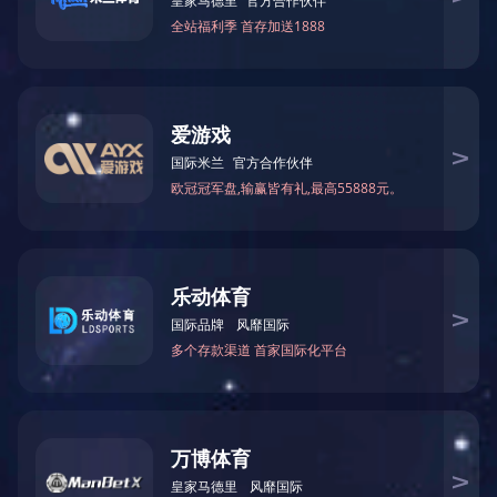
地址：长沙市天心区长沙天心软件产
业园B座803-804
电话：0731-81671998
苏州公司：
地址：苏州市高新区科发路101号致
远国际商务大厦南楼503室
本平台包括气
电话：0512-66806280
系统、公共气象服
网址：qdhslyb.com
邮箱：dmgis@163.com