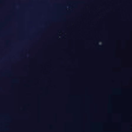
3、专业气象服
根据用户需求