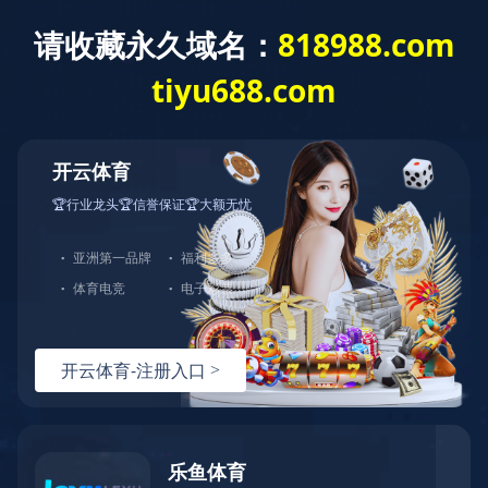
开云手机站登录入口
欢迎访问开云手机站登录入口-开云online(中国) 官方网站！
专业GIS(地理
提供地理信息平台、智慧气
梦图开云手机站登录入口-开云online(中国)
关于我们
产品服务
经典案例
行业应用