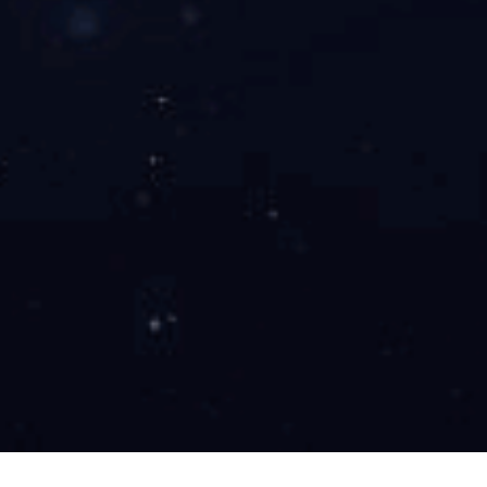
在线客服
服务热线
微信咨询
返回顶部
5、气象信息服
是气象信息服
制作，并完成日常