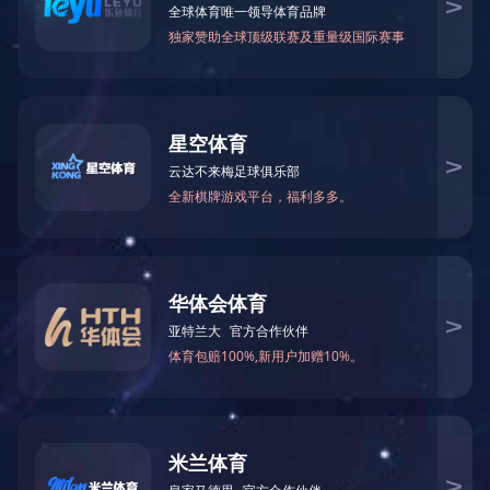
开云手机站登录入口
您的位置：
开云手
开云手机站登录入口
联系我们
安
开云手机站登录入口
项目动态
2025年8月
城市地质调查监测
行业资讯
司、省城调所地质
联系我们
CONTACT US
长沙公司：