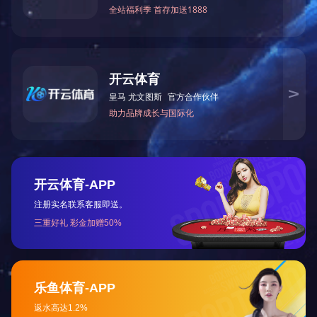
会议围绕地质
微信咨询
我司作为项目承建
返回顶部