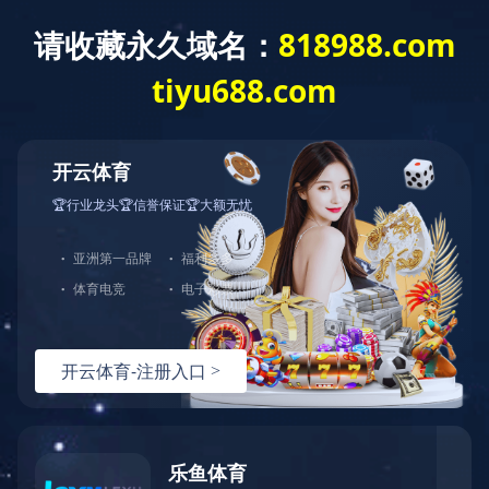
开云手机站登录入口
欢迎访问开云手机站登录入口-开云online(中国) 官方网站！
专业GIS(地理
提供地理信息平台、智慧气
梦图开云手机站登录入口-开云online(中国)
关于我们
产品服务
经典案例
行业应用