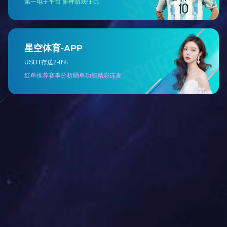
返回顶部
2）气象查询。包括
图、等值图、视频动