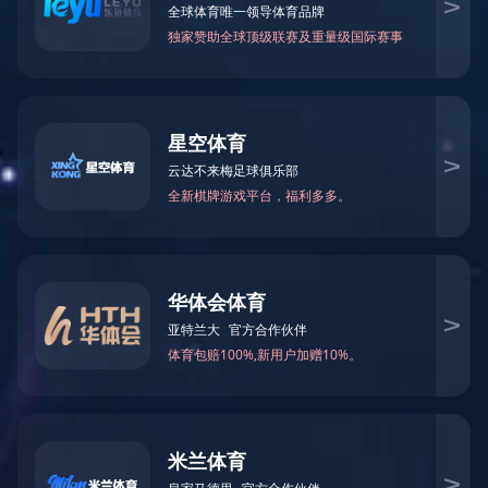
开云手机站登录入口
您的位置：
开云手
行业应用
联系我们
气象
地灾
地质灾害气象风险预
应急
象实况预报、地灾点
策服务能力提供技术
水利
地质灾害气象风险预
农业