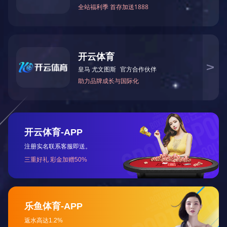
业园B座803-804
电话：0731-81671998
1、数据采集系统
数据采集用于地灾气
苏州公司：
QPE（定量降水估测
地址：苏州市高新区科发路101号致
2、预警数据监控
远国际商务大厦南楼503室
预警数据监控采用多
电话：0512-66806280
设定监控数据阈值，
3、数据处理
网址：qdhslyb.com
数据处理则是对采集
邮箱：dmgis@163.com
输，最终转换成图片
4、预警预报分析
地灾预警预报制作系
1）预警预报。包括