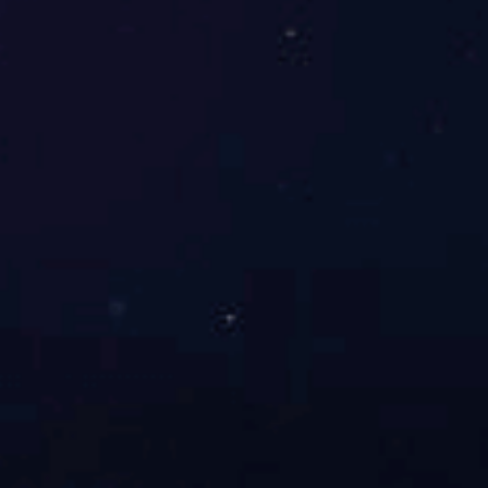
4）系统管理。包括
模型，完成对各类显