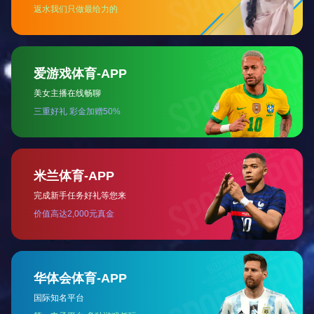
报警信息对气象实况
地灾预警可实现2×2k
精细化调整与发布服
地灾短临预警基于地
在线客服
服务热线
微信咨询