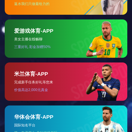
本系统开发是在GI
气象为农服务两
区划、农业气象灾害