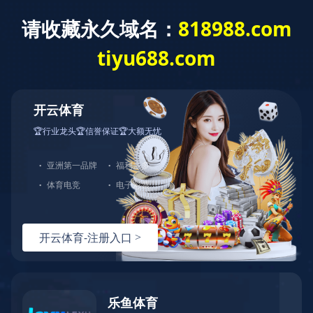
开云手机站登录入口
欢迎访问开云手机站登录入口-开云online(中国) 官方网站！
专业GIS(地理
提供地理信息平台、智慧气
梦图开云手机站登录入口-开云online(中国)
关于我们
产品服务
经典案例
行业应用