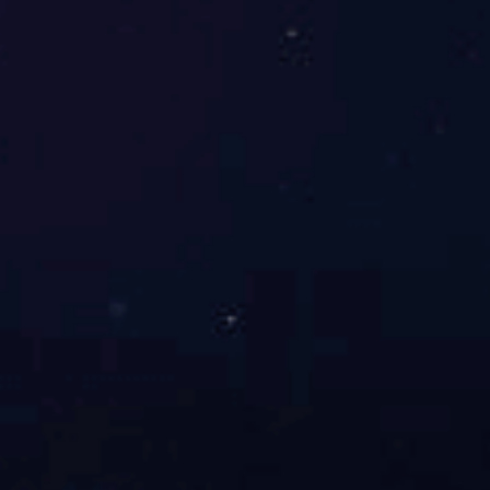
4、信息统计分析
提供了对各社区