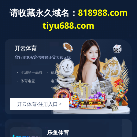
开云手机站登录入口
欢迎访问开云手机站登录入口-开云online(中国) 官方网站！
专业GIS(地理
提供地理信息平台、智慧气
梦图开云手机站登录入口-开云online(中国)
关于我们
产品服务
经典案例
行业应用