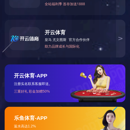
业园B座803-804
电话：0731-81671998
苏州公司：
根据防汛减灾的各
地址：苏州市高新区科发路101号致
远国际商务大厦南楼503室
1、灾害工作预测
电话：0512-66806280
DEM数据与流域地
帮助我们在物资贮备
网址：qdhslyb.com
邮箱：dmgis@163.com