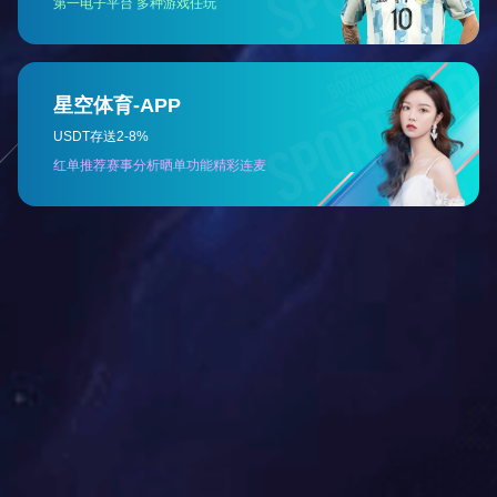
3、灾情评估，灾
将各种数据集成在G
建，保险赔偿，救灾