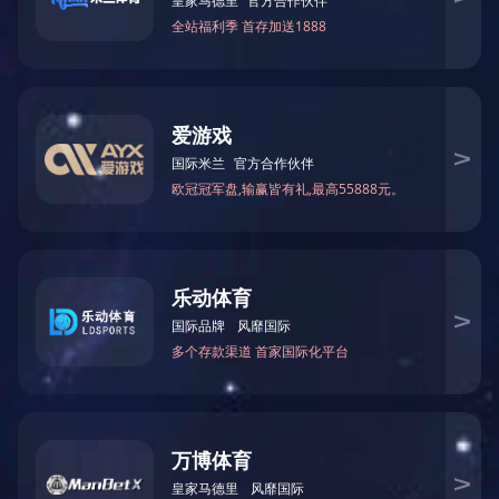
林业
环境
电力
旅游
其他
联系我们
CONTACT US
长沙公司：
地址：长沙市天心区长沙天心软件产