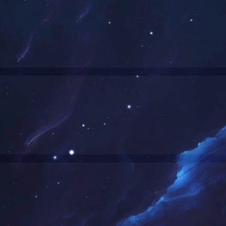
开云手机站登录入口-开云online(中国)
> 错误提示
栏目不存在或已被删
服务热线：0731-81671998
返回开云手机站登录入口-开云onli