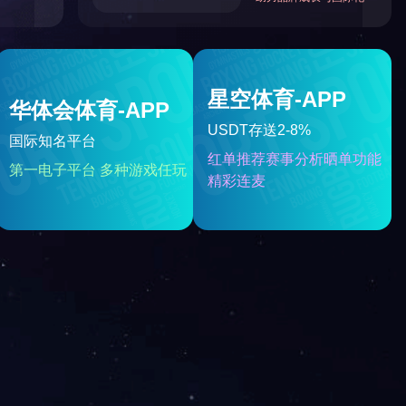
返回顶部
云手机站登录入口
|
联系我们