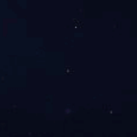
终汇水区；然后结合1、3、6小时降水预报数据和综合径流系
区通过二分法计算得到最终的淹没高度，进行内涝淹没分析。