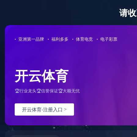
开云手机站登录入口
欢迎访问开云手机站登录入口-开云online(中国) 官方网站！
专业GIS(地
提供地理信息平台、智
梦图开云手机站登录入口-开云online(中国
开云手机站登录入口
联系我