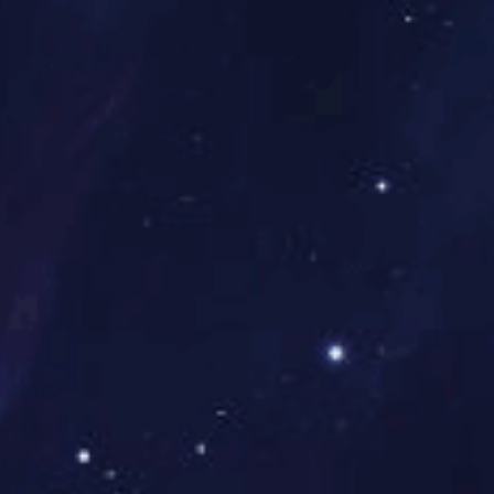
系统
警平台根据气象资料、实时监测资料、道路市政、水文数据资料与GI
象雷达数据、降雨实况预报数据、地下管网数据、水文数据对内涝预警提
监控系统
降水、多普勒雷达等气象要素数据及水文数据各类阈值条件设置及后台