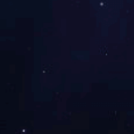
5）内涝淹没
根据DEM数据
数得到产流量，
6）系统管理
包括国家站、自
7）地图管理
包括地图浏览、
5、服务网站
可通过网站实现