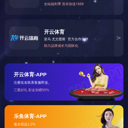
端的应用逻辑分离开
业园B座803-804
基于Web的B／S模
电话：0731-81671998
层C／S模型。特别
系统的开发要求和系
苏州公司：
作量，维护数据的完整
地址：苏州市高新区科发路101号致
建立3层C／S模式的高
远国际商务大厦南楼503室
具体功能如图2所示。
电话：0512-66806280
网址：qdhslyb.com
邮箱：dmgis@163.com
在线客服
服务热线