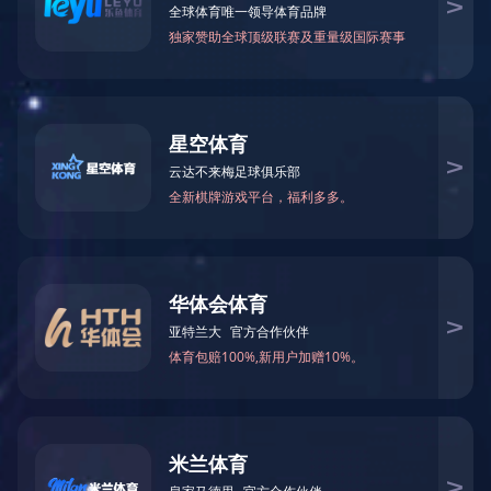
开云手机站登录入口
您的位置：
开云手
行业应用
联系我们
气象
地灾
火车安全运输系统从
输的查询统计、实时
应急
输、处理和共享为基
理和提高服务质量的目
水利
农业