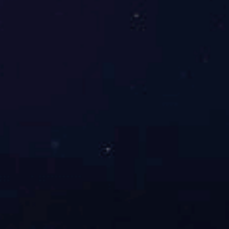
2、公交查询
支持模糊匹配输入的