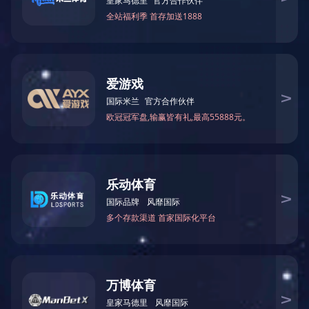
响应时间与数据量关系
林业
至几百倍；“空间相
服务器端根据请求信
也大大减轻了服务器
环境
以部署多台Web服
技术——AJAX。AJAX即
Java技术的Web应
电力
打断交互流程进行重新
旅游
“数字昆明”空间数据
于INTERNET的
能：
其他
联系我们
CONTACT US
长沙公司：
地址：长沙市天心区长沙天心软件产