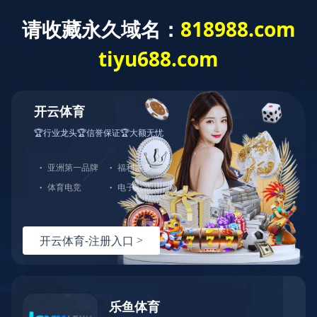
开云手机站登录入口
欢迎访问开云手机站登录入口-开云online(中国) 官方网站！
专业GIS(地理
提供地理信息平台、智慧气
梦图开云手机站登录入口-开云online(中国)
关于我们
产品服务
经典案例
行业应用