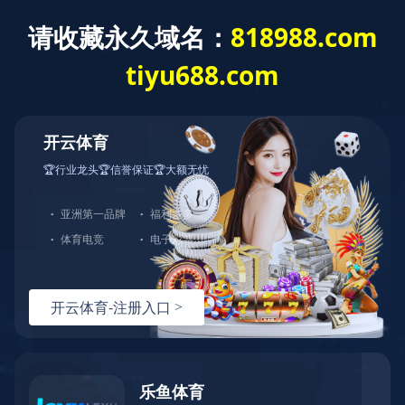
开云手机站登录入口
欢迎访问开云手机站登录入口-开云online(中国) 官方网站！
专业GIS(地理
提供地理信息平台、智慧气
梦图开云手机站登录入口-开云online(中国)
关于我们
产品服务
经典案例
行业应用