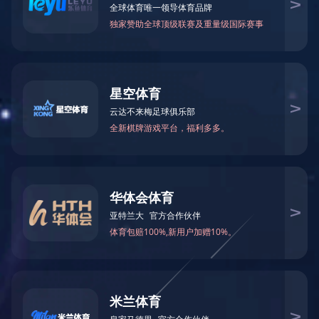
开云手机站登录入口
您的位置：
开云手
经典案例
联系我们
气象类
地灾类
调查评价与风险管
其他类
主要依托智能平板
利用平板电脑对调
联系我们
1、系统中调查
CONTACT US
利用条件查询相应
据中心审核。
2、新发生灾害
长沙公司：