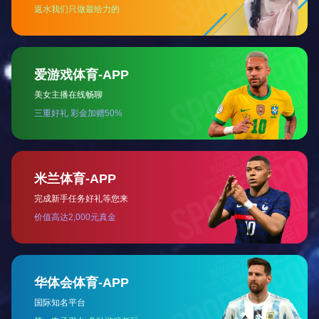
在线客服
2.科普知识
本栏目主要利
服务热线
事
这四个栏目。
"
海龟历史：本栏目
海龟成长：本