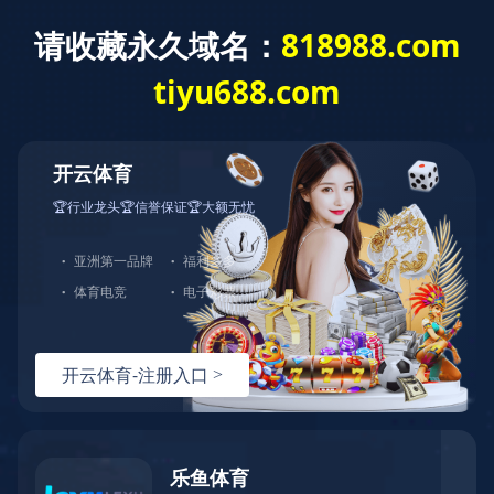
开云手机站登录入口
欢迎访问开云手机站登录入口-开云online(中国) 官方网站！
专业GIS(地理
提供地理信息平台、智慧气
梦图开云手机站登录入口-开云online(中国)
关于我们
产品服务
经典案例
行业应用